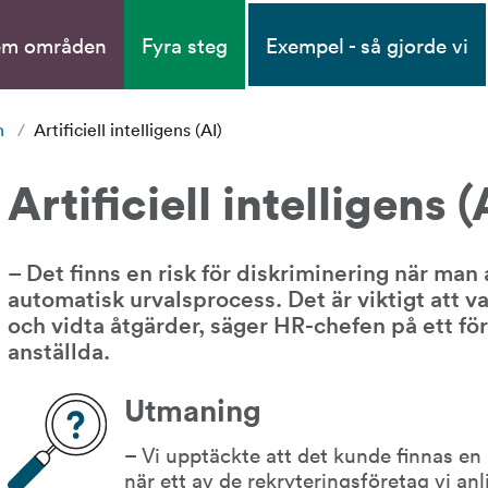
em områden
Fyra steg
Exempel - så gjorde vi
n
/
Artificiell intelligens (AI)
Artificiell intelligens (
– Det finns en risk för diskriminering när man
automatisk urvalsprocess. Det är viktigt att 
och vidta åtgärder, säger HR-chefen på ett fö
anställda.
Utmaning
– Vi upptäckte att det kunde finnas en r
när ett av de rekryteringsföretag vi anl