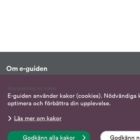
Om e-guiden
do@do.se
Användning av kakor
08-120 20 700
E-guiden använder kakor (cookies). Nödvändiga ka
optimera och förbättra din upplevelse.
Lyssna och anpassa
Läs mer om kakor
Om kakor (cookies)
Webbkarta
Godkänn alla kakor
Godkänn n