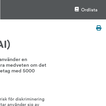
Ordlista
AI)
 använder en 
vara medveten om det 
retag med 5000 
isk för diskriminering 
itar använder sig av 