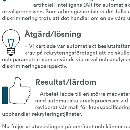
artificiell intelligens (AI) för automatis
urvalsprocessen. Som arbetsgivare bär vi det fulla a
diskriminering trots att det handlar om en av våra 
Åtgärd/lösning
– Vi kartlade var automatiskt beslutsfatta
krav på rekryterings­företaget att de skulle
och parametrar som används vid urval och analysera
diskrimineringsperspektiv.
Resultat/lärdom
– Arbetet ledde till en större medveten
med automatiska urvalsprocesser vid re
reviderat vår mall för kravspecificerin
upphandlar rekryteringstjänster.
Nu följer vi utvecklingen på området och känner oss 