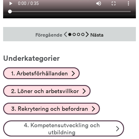
Föregående
Nästa
Gå
Gå
Gå
Gå
till
till
till
till
4.
Vem
Hur
Aktiva
Kompetensutveckling
får
ser
åtgärder
Underkategorier
och
gå
behoven
för
utbildning
på
ut?
kompetensutveckling
1. Arbetsförhållanden
kurs?
2. Löner och arbetsvillkor
3. Rekrytering och befordran
4. Kompetensutveckling och
utbildning