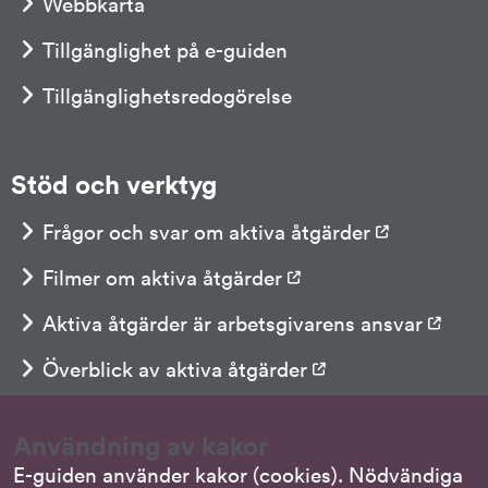
Webbkarta
Tillgänglighet på e-guiden
Tillgänglighetsredogörelse
Stöd och verktyg
Länk till a
Frågor och svar om aktiva åtgärder
Länk till annan webbpla
Filmer om aktiva åtgärder
Länk 
Aktiva åtgärder är arbetsgivarens ansvar
Länk till annan web
Överblick av aktiva åtgärder
Länk till annan we
Checklista för aktiva åtgärder
Användning av kakor
E-guiden använder kakor (cookies). Nödvändiga