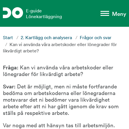
Gå till sidans huvudinnehåll
E-guide
Meny
Lönekartläggning
Start
/
2. Kartlägg och analysera
/
Frågor och svar
/
Kan vi använda våra arbetskoder eller lönegrader för
likvärdigt arbete?
Fråga: 
Kan vi använda våra arbetskoder eller 
lönegrader för likvärdigt arbete?
Svar:
 Det är möjligt, men ni måste fortfarande 
bedöma om arbetskoderna eller lönegraderna 
motsvarar det ni bedömer vara likvärdighet 
arbete efter att ni har gått igenom de krav som 
ställs på respektive arbete.
Var noga med att hänsyn tas till arbetsmiljön.