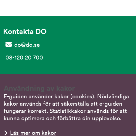
Kontakta DO
do@do.se
08-120 20 700
Tillgänglighet
Användning av kakor
Tillgänglighet på e-guiden
E-guiden använder kakor (cookies). Nödvändiga
kakor används för att säkerställa att e-guiden
Tillgänglighetsredogörelse
fungerar korrekt. Statistikkakor används för att
kunna optimera och förbättra din upplevelse.
Om webbplatsen
Läs mer om kakor