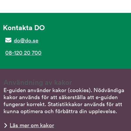
Kontakta DO
do@do.se
08-120 20 700
Tillgänglighet
Användning av kakor
Tillgänglighet på e-guiden
E-guiden använder kakor (cookies). Nödvändiga
kakor används för att säkerställa att e-guiden
Tillgänglighetsredogörelse
fungerar korrekt. Statistikkakor används för att
kunna optimera och förbättra din upplevelse.
Om webbplatsen
Läs mer om kakor