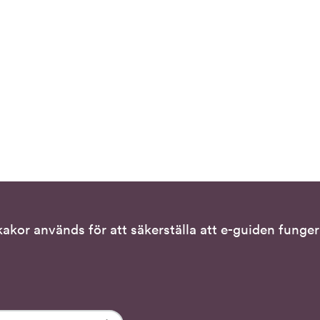
kor används för att säkerställa att e-guiden fungera
Tillgänglighet
Tillgänglighet på e-guiden