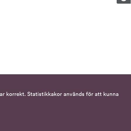
r korrekt. Statistikkakor används för att kunna
Om webbplatsen
Lyssna och anpassa