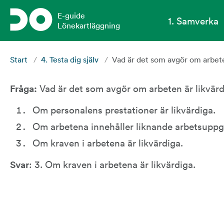
Gå till sidans huvudinnehåll
E-guide
1. Samverka
Lönekartläggning
Start
/
4. Testa dig själv
/
Vad är det som avgör om arbete
Fråga: 
Vad är det som avgör om arbeten är likvär
Om personalens prestationer är likvärdiga.
Om arbetena innehåller liknande arbetsuppgi
Om kraven i arbetena är likvärdiga.
Svar
: 3. Om kraven i arbetena är likvärdiga.