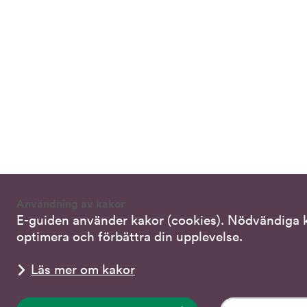
Användning av kakor
E-guiden använder kakor (cookies). Nödvändiga ka
optimera och förbättra din upplevelse.
Läs mer om kakor
Kontakta DO
do@do.se