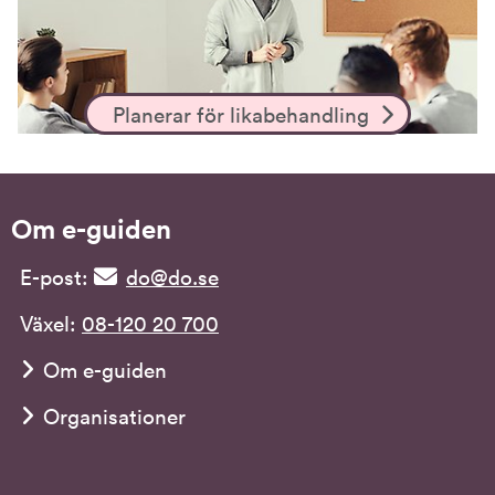
Planerar för likabehandling
Om e-guiden
E-post:
do@do.se
Växel:
08-120 20 700
Om e-guiden
Organisationer