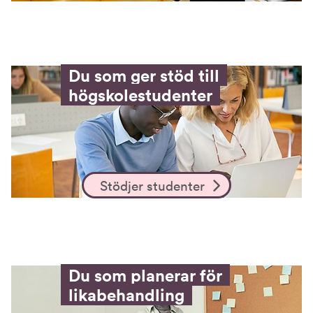
Du som ger stöd till
högskolestudenter
Stödjer studenter
Du som planerar för
likabehandling