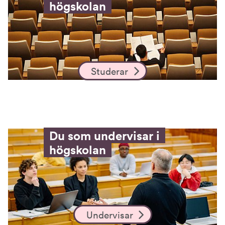
högskolan
Studerar
Du som undervisar i
högskolan
Undervisar